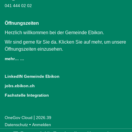
041 444 02 02
Öffnungszeiten
Herzlich willkommen bei der Gemeinde Ebikon.
Wir sind gerne für Sie da. Klicken Sie auf mehr, um unsere
Öffnungszeiten einzusehen.
mehr… …
LinkedIN Gemeinde Ebikon
(External Link)
jobs.ebikon.ch
(External Link)
Fachstelle Integration
(External Link)
|
OneGov Cloud
(External Link)
2026.39
(External Link)
Datenschutz
(External Link)
Anmelden