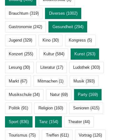
Brauchtum (319)
Diverses (1002)
Gastronomie (242)
Gesundheit (294)
Jugend (329)
Kino (30)
Kongress (5)
Konzert (255)
Kultur (584)
Kunst (263)
Lesung (30)
Literatur (17)
Ludothek (303)
Markt (67)
Mitmachen (1)
Musik (393)
Musikschule (34)
Natur (69)
Party (169)
Politik (91)
Religion (160)
Senioren (415)
Sport (836)
Tanz (154)
Theater (44)
Tourismus (75)
Treffen (611)
Vortrag (126)