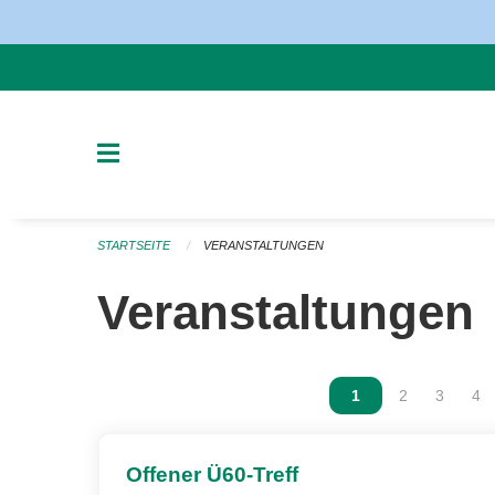
Navigation überspringen
STARTSEITE
VERANSTALTUNGEN
Veranstaltungen
Vous êtes sur la p
1
Vous êtes sur
2
Vous ête
3
Vou
4
Offener Ü60-Treff