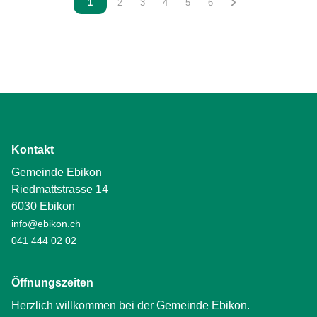
Vous êtes sur la page
1
Vous êtes sur la page
2
Vous êtes sur la page
3
Vous êtes sur la page
4
Vous êtes sur la page
5
Vous êtes sur la page
6
Kontakt
Gemeinde Ebikon
Riedmattstrasse 14
6030 Ebikon
info@ebikon.ch
041 444 02 02
Öffnungszeiten
Herzlich willkommen bei der Gemeinde Ebikon.