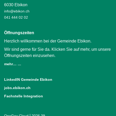
6030 Ebikon
info@ebikon.ch
041 444 02 02
Öffnungszeiten
Herzlich willkommen bei der Gemeinde Ebikon.
Wir sind gerne für Sie da. Klicken Sie auf mehr, um unsere
Öffnungszeiten einzusehen.
mehr… …
LinkedIN Gemeinde Ebikon
(External Link)
jobs.ebikon.ch
(External Link)
Fachstelle Integration
(External Link)
|
OneGov Cloud
(External Link)
2026.39
(External Link)