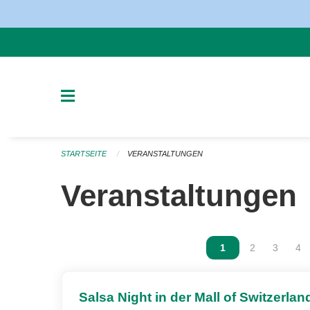
Navigation überspringen
STARTSEITE
VERANSTALTUNGEN
Veranstaltungen
Vous êtes sur la p
1
Vous êtes sur
2
Vous ête
3
Vou
4
Salsa Night in der Mall of Switzerlan