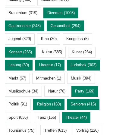
Brauchtum (319)
Diverses (1003)
Gastronomie (243)
Gesundheit (294)
Jugend (329)
Kino (30)
Kongress (5)
Konzert (255)
Kultur (585)
Kunst (264)
Lesung (30)
Literatur (17)
Ludothek (303)
Markt (67)
Mitmachen (1)
Musik (394)
Musikschule (34)
Natur (70)
Party (169)
Politik (91)
Religion (160)
Senioren (415)
Sport (836)
Tanz (156)
Theater (44)
Tourismus (75)
Treffen (613)
Vortrag (126)