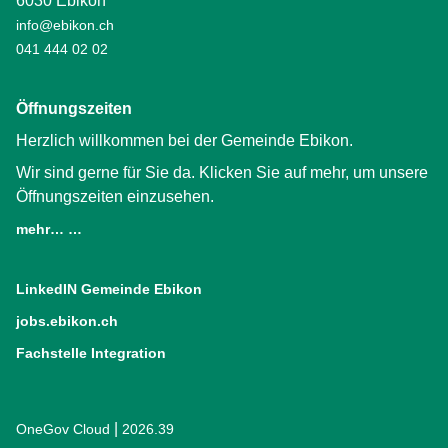
6030 Ebikon
info@ebikon.ch
041 444 02 02
Öffnungszeiten
Herzlich willkommen bei der Gemeinde Ebikon.
Wir sind gerne für Sie da. Klicken Sie auf mehr, um unsere
Öffnungszeiten einzusehen.
mehr… …
LinkedIN Gemeinde Ebikon
(External Link)
jobs.ebikon.ch
(External Link)
Fachstelle Integration
(External Link)
|
OneGov Cloud
(External Link)
2026.39
(External Link)