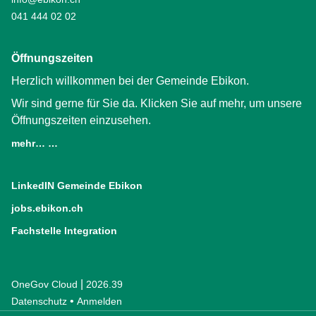
041 444 02 02
Öffnungszeiten
Herzlich willkommen bei der Gemeinde Ebikon.
Wir sind gerne für Sie da. Klicken Sie auf mehr, um unsere
Öffnungszeiten einzusehen.
mehr… …
LinkedIN Gemeinde Ebikon
(External Link)
jobs.ebikon.ch
(External Link)
Fachstelle Integration
(External Link)
|
OneGov Cloud
(External Link)
2026.39
(External Link)
Datenschutz
(External Link)
Anmelden