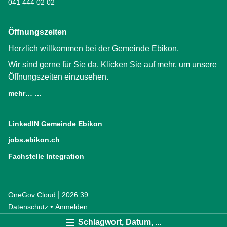
041 444 02 02
Öffnungszeiten
Herzlich willkommen bei der Gemeinde Ebikon.
Wir sind gerne für Sie da. Klicken Sie auf mehr, um unsere
Öffnungszeiten einzusehen.
mehr… …
LinkedIN Gemeinde Ebikon
(External Link)
jobs.ebikon.ch
(External Link)
Fachstelle Integration
(External Link)
|
OneGov Cloud
(External Link)
2026.39
(External Link)
Datenschutz
(External Link)
Anmelden
Schlagwort, Datum, ...