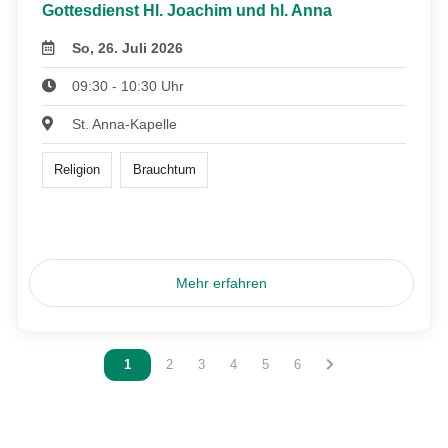
Gottesdienst Hl. Joachim und hl. Anna
So, 26. Juli 2026
09:30 - 10:30 Uhr
St. Anna-Kapelle
Religion
Brauchtum
Mehr erfahren
Vous êtes sur la page
1
Vous êtes sur la page
2
Vous êtes sur la page
3
Vous êtes sur la page
4
Vous êtes sur la page
5
Vous êtes sur la page
6