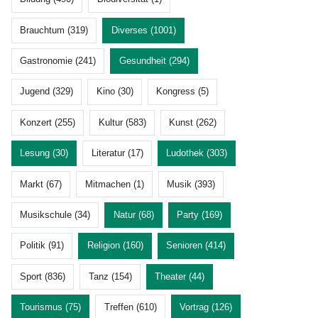
Brauchtum (319)
Diverses (1001)
Gastronomie (241)
Gesundheit (294)
Jugend (329)
Kino (30)
Kongress (5)
Konzert (255)
Kultur (583)
Kunst (262)
Lesung (30)
Literatur (17)
Ludothek (303)
Markt (67)
Mitmachen (1)
Musik (393)
Musikschule (34)
Natur (68)
Party (169)
Politik (91)
Religion (160)
Senioren (414)
Sport (836)
Tanz (154)
Theater (44)
Tourismus (75)
Treffen (610)
Vortrag (126)