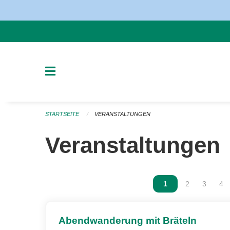
Navigation überspringen
STARTSEITE
VERANSTALTUNGEN
Veranstaltungen
Vous êtes sur la p
1
Vous êtes sur
2
Vous ête
3
Vou
4
Abendwanderung mit Bräteln