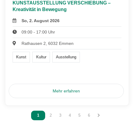
KUNSTAUSSTELLUNG VERSCHIEBUNG –
Kreativität in Bewegung
So, 2. August 2026
09:00 - 17:00 Uhr
Rathausen 2, 6032 Emmen
Kunst
Kultur
Ausstellung
Mehr erfahren
Vous êtes sur la page
1
Vous êtes sur la page
2
Vous êtes sur la page
3
Vous êtes sur la page
4
Vous êtes sur la page
5
Vous êtes sur la page
6