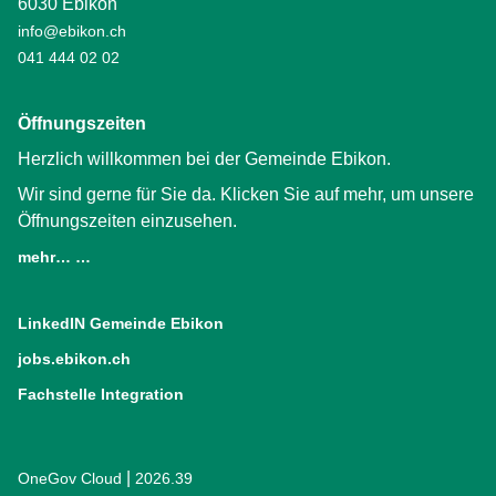
6030 Ebikon
info@ebikon.ch
041 444 02 02
Öffnungszeiten
Herzlich willkommen bei der Gemeinde Ebikon.
Wir sind gerne für Sie da. Klicken Sie auf mehr, um unsere
Öffnungszeiten einzusehen.
mehr… …
LinkedIN Gemeinde Ebikon
(External Link)
jobs.ebikon.ch
(External Link)
Fachstelle Integration
(External Link)
|
OneGov Cloud
(External Link)
2026.39
(External Link)