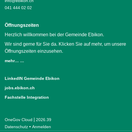
info@ebikon.ch
041 444 02 02
Öffnungszeiten
Herzlich willkommen bei der Gemeinde Ebikon.
Wir sind gerne für Sie da. Klicken Sie auf mehr, um unsere
Öffnungszeiten einzusehen.
mehr… …
LinkedIN Gemeinde Ebikon
(External Link)
jobs.ebikon.ch
(External Link)
Fachstelle Integration
(External Link)
|
OneGov Cloud
(External Link)
2026.39
(External Link)
Datenschutz
(External Link)
Anmelden