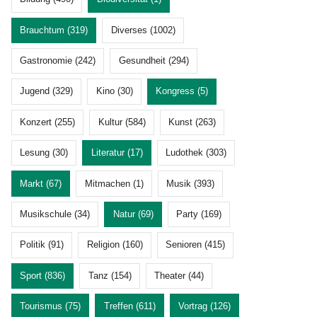
Brauchtum (319)
Diverses (1002)
Gastronomie (242)
Gesundheit (294)
Jugend (329)
Kino (30)
Kongress (5)
Konzert (255)
Kultur (584)
Kunst (263)
Lesung (30)
Literatur (17)
Ludothek (303)
Markt (67)
Mitmachen (1)
Musik (393)
Musikschule (34)
Natur (69)
Party (169)
Politik (91)
Religion (160)
Senioren (415)
Sport (836)
Tanz (154)
Theater (44)
Tourismus (75)
Treffen (611)
Vortrag (126)