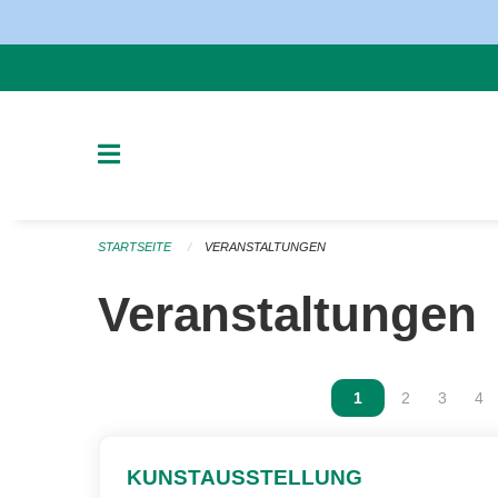
Navigation überspringen
STARTSEITE
VERANSTALTUNGEN
Veranstaltungen
Vous êtes sur la p
1
Vous êtes sur
2
Vous ête
3
Vou
4
KUNSTAUSSTELLUNG