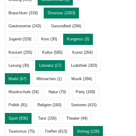
Brauchtum (319)
Diverses (1003)
Gastronomie (243)
Gesundheit (294)
Jugend (329)
Kino (30)
Kongress (5)
Konzert (255)
Kultur (585)
Kunst (264)
Lesung (30)
Literatur (17)
Ludothek (303)
Markt (67)
Mitmachen (1)
Musik (394)
Musikschule (34)
Natur (70)
Party (169)
Politik (91)
Religion (160)
Senioren (415)
Sport (836)
Tanz (156)
Theater (44)
Tourismus (75)
Treffen (613)
Vortrag (126)