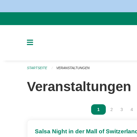
Navigation überspringen
STARTSEITE
VERANSTALTUNGEN
Veranstaltungen
Vous êtes sur la p
1
Vous êtes sur
2
Vous ête
3
Vou
4
Salsa Night in der Mall of Switzerlan