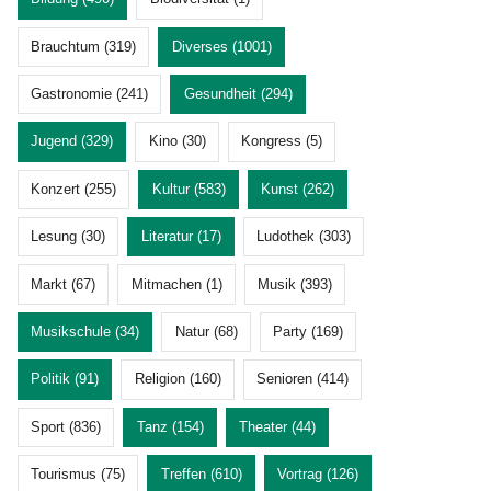
Brauchtum (319)
Diverses (1001)
Gastronomie (241)
Gesundheit (294)
Jugend (329)
Kino (30)
Kongress (5)
Konzert (255)
Kultur (583)
Kunst (262)
Lesung (30)
Literatur (17)
Ludothek (303)
Markt (67)
Mitmachen (1)
Musik (393)
Musikschule (34)
Natur (68)
Party (169)
Politik (91)
Religion (160)
Senioren (414)
Sport (836)
Tanz (154)
Theater (44)
Tourismus (75)
Treffen (610)
Vortrag (126)