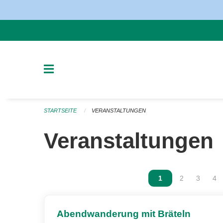
Navigation überspringen
STARTSEITE
VERANSTALTUNGEN
Veranstaltungen
Vous êtes sur la p
1
Vous êtes sur
2
Vous ête
3
Vou
4
Abendwanderung mit Bräteln