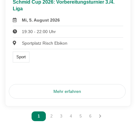
Schmid Cup 2026: Vorbereitungsturnier 3./4.
Liga
Mi, 5. August 2026
19:30 - 22:00 Uhr
Sportplatz Risch Ebikon
Sport
Mehr erfahren
Vous êtes sur la page
1
Vous êtes sur la page
2
Vous êtes sur la page
3
Vous êtes sur la page
4
Vous êtes sur la page
5
Vous êtes sur la page
6