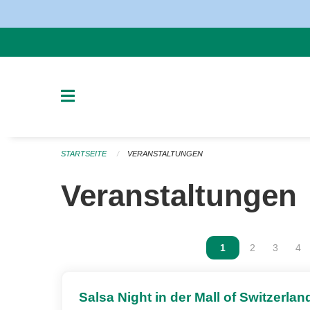
Navigation überspringen
STARTSEITE
VERANSTALTUNGEN
Veranstaltungen
Vous êtes sur la p
1
Vous êtes sur
2
Vous ête
3
Vou
4
Salsa Night in der Mall of Switzerlan