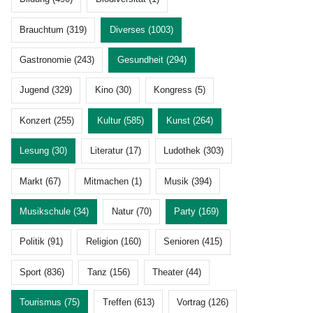
Brauchtum (319)
Diverses (1003)
Gastronomie (243)
Gesundheit (294)
Jugend (329)
Kino (30)
Kongress (5)
Konzert (255)
Kultur (585)
Kunst (264)
Lesung (30)
Literatur (17)
Ludothek (303)
Markt (67)
Mitmachen (1)
Musik (394)
Musikschule (34)
Natur (70)
Party (169)
Politik (91)
Religion (160)
Senioren (415)
Sport (836)
Tanz (156)
Theater (44)
Tourismus (75)
Treffen (613)
Vortrag (126)