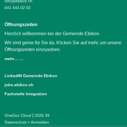
info@ebikon.ch
041 444 02 02
Öffnungszeiten
Herzlich willkommen bei der Gemeinde Ebikon.
Wir sind gerne für Sie da. Klicken Sie auf mehr, um unsere
Öffnungszeiten einzusehen.
mehr… …
LinkedIN Gemeinde Ebikon
(External Link)
jobs.ebikon.ch
(External Link)
Fachstelle Integration
(External Link)
|
OneGov Cloud
(External Link)
2026.39
(External Link)
Datenschutz
(External Link)
Anmelden