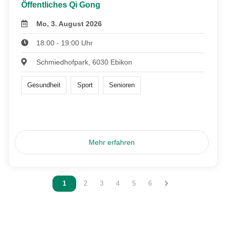
Öffentliches Qi Gong
Mo, 3. August 2026
18:00 - 19:00 Uhr
Schmiedhofpark, 6030 Ebikon
Gesundheit
Sport
Senioren
Mehr erfahren
Vous êtes sur la page
1
Vous êtes sur la page
2
Vous êtes sur la page
3
Vous êtes sur la page
4
Vous êtes sur la page
5
Vous êtes sur la page
6