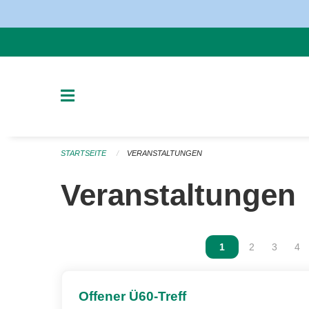
Navigation überspringen
STARTSEITE
VERANSTALTUNGEN
Veranstaltungen
Vous êtes sur la p
1
Vous êtes sur
2
Vous ête
3
Vou
4
Offener Ü60-Treff