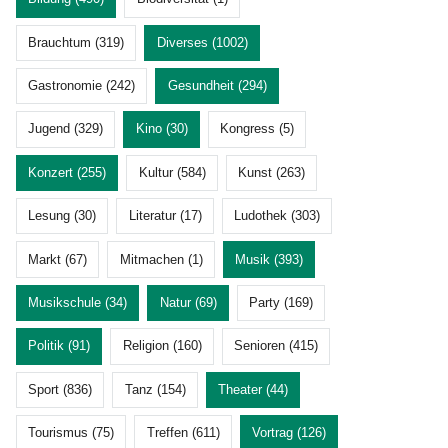
Brauchtum (319)
Diverses (1002)
Gastronomie (242)
Gesundheit (294)
Jugend (329)
Kino (30)
Kongress (5)
Konzert (255)
Kultur (584)
Kunst (263)
Lesung (30)
Literatur (17)
Ludothek (303)
Markt (67)
Mitmachen (1)
Musik (393)
Musikschule (34)
Natur (69)
Party (169)
Politik (91)
Religion (160)
Senioren (415)
Sport (836)
Tanz (154)
Theater (44)
Tourismus (75)
Treffen (611)
Vortrag (126)