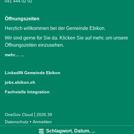
041 444 02 02
Öffnungszeiten
Herzlich willkommen bei der Gemeinde Ebikon.
Wir sind gerne für Sie da. Klicken Sie auf mehr, um unsere
Öffnungszeiten einzusehen.
mehr… …
LinkedIN Gemeinde Ebikon
(External Link)
jobs.ebikon.ch
(External Link)
Fachstelle Integration
(External Link)
|
OneGov Cloud
(External Link)
2026.39
(External Link)
Datenschutz
(External Link)
Anmelden
Schlagwort, Datum, ...