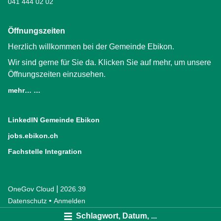
041 444 02 02
Öffnungszeiten
Herzlich willkommen bei der Gemeinde Ebikon.
Wir sind gerne für Sie da. Klicken Sie auf mehr, um unsere
Öffnungszeiten einzusehen.
mehr… …
LinkedIN Gemeinde Ebikon
(External Link)
jobs.ebikon.ch
(External Link)
Fachstelle Integration
(External Link)
|
OneGov Cloud
(External Link)
2026.39
(External Link)
Datenschutz
(External Link)
Anmelden
Schlagwort, Datum, ...