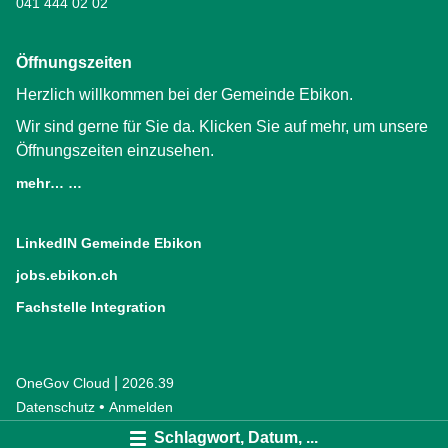
041 444 02 02
Öffnungszeiten
Herzlich willkommen bei der Gemeinde Ebikon.
Wir sind gerne für Sie da. Klicken Sie auf mehr, um unsere
Öffnungszeiten einzusehen.
mehr… …
LinkedIN Gemeinde Ebikon
(External Link)
jobs.ebikon.ch
(External Link)
Fachstelle Integration
(External Link)
|
OneGov Cloud
(External Link)
2026.39
(External Link)
Datenschutz
(External Link)
Anmelden
Schlagwort, Datum, ...