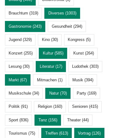
Brauchtum (319)
Diverses (1003)
Gastronomie (243)
Gesundheit (294)
Jugend (329)
Kino (30)
Kongress (5)
Konzert (255)
Kultur (585)
Kunst (264)
Lesung (30)
Literatur (17)
Ludothek (303)
Markt (67)
Mitmachen (1)
Musik (394)
Musikschule (34)
Natur (70)
Party (169)
Politik (91)
Religion (160)
Senioren (415)
Sport (836)
Tanz (156)
Theater (44)
Tourismus (75)
Treffen (613)
Vortrag (126)