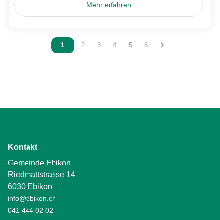
Mehr erfahren
Vous êtes sur la page
1
Vous êtes sur la page
2
Vous êtes sur la page
3
Vous êtes sur la page
4
Vous êtes sur la page
5
Vous êtes sur la page
6
Kontakt
Gemeinde Ebikon
Riedmattstrasse 14
6030 Ebikon
info@ebikon.ch
041 444 02 02