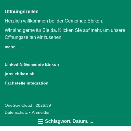
Öffnungszeiten
Herzlich willkommen bei der Gemeinde Ebikon.
Wir sind gerne für Sie da. Klicken Sie auf mehr, um unsere
Öffnungszeiten einzusehen.
mehr… …
LinkedIN Gemeinde Ebikon
(External Link)
jobs.ebikon.ch
(External Link)
Fachstelle Integration
(External Link)
|
OneGov Cloud
(External Link)
2026.39
(External Link)
Datenschutz
(External Link)
Anmelden
Schlagwort, Datum, ...