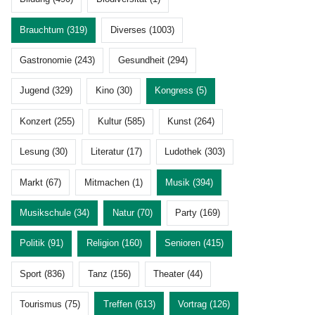
Brauchtum (319)
Diverses (1003)
Gastronomie (243)
Gesundheit (294)
Jugend (329)
Kino (30)
Kongress (5)
Konzert (255)
Kultur (585)
Kunst (264)
Lesung (30)
Literatur (17)
Ludothek (303)
Markt (67)
Mitmachen (1)
Musik (394)
Musikschule (34)
Natur (70)
Party (169)
Politik (91)
Religion (160)
Senioren (415)
Sport (836)
Tanz (156)
Theater (44)
Tourismus (75)
Treffen (613)
Vortrag (126)