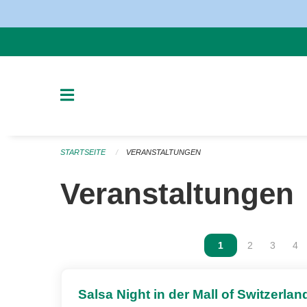
Navigation überspringen
STARTSEITE
VERANSTALTUNGEN
Veranstaltungen
Vous êtes sur la p
1
Vous êtes sur
2
Vous ête
3
Vou
4
Salsa Night in der Mall of Switzerlan