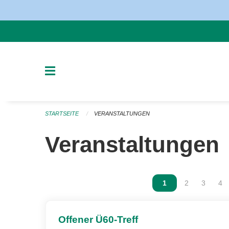
Navigation überspringen
STARTSEITE
VERANSTALTUNGEN
Veranstaltungen
Vous êtes sur la p
1
Vous êtes sur
2
Vous ête
3
Vou
4
Offener Ü60-Treff