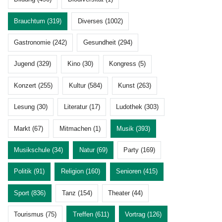
Brauchtum (319)
Diverses (1002)
Gastronomie (242)
Gesundheit (294)
Jugend (329)
Kino (30)
Kongress (5)
Konzert (255)
Kultur (584)
Kunst (263)
Lesung (30)
Literatur (17)
Ludothek (303)
Markt (67)
Mitmachen (1)
Musik (393)
Musikschule (34)
Natur (69)
Party (169)
Politik (91)
Religion (160)
Senioren (415)
Sport (836)
Tanz (154)
Theater (44)
Tourismus (75)
Treffen (611)
Vortrag (126)