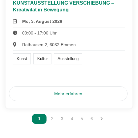
KUNSTAUSSTELLUNG VERSCHIEBUNG –
Kreativität in Bewegung
Mo, 3. August 2026
09:00 - 17:00 Uhr
Rathausen 2, 6032 Emmen
Kunst
Kultur
Ausstellung
Mehr erfahren
Vous êtes sur la page
1
Vous êtes sur la page
2
Vous êtes sur la page
3
Vous êtes sur la page
4
Vous êtes sur la page
5
Vous êtes sur la page
6