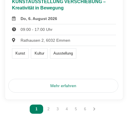
KUNSTAUSSTELLUNG VERSCHIEBUNG –
Kreativität in Bewegung
Do, 6. August 2026
09:00 - 17:00 Uhr
Rathausen 2, 6032 Emmen
Kunst
Kultur
Ausstellung
Mehr erfahren
Vous êtes sur la page
1
Vous êtes sur la page
2
Vous êtes sur la page
3
Vous êtes sur la page
4
Vous êtes sur la page
5
Vous êtes sur la page
6