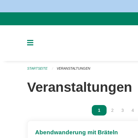
Navigation überspringen
STARTSEITE
VERANSTALTUNGEN
Veranstaltungen
Vous êtes sur la p
1
Vous êtes sur
2
Vous ête
3
Vou
4
Abendwanderung mit Bräteln