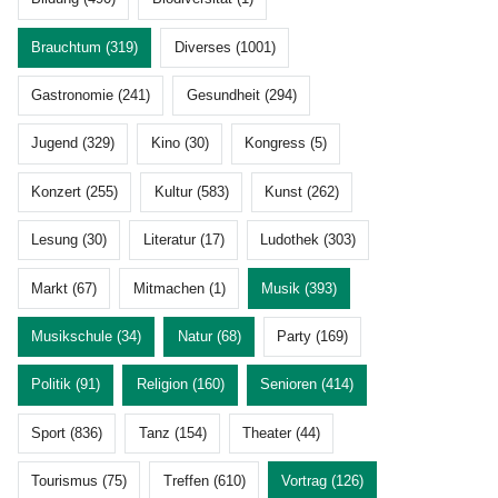
Brauchtum (319)
Diverses (1001)
Gastronomie (241)
Gesundheit (294)
Jugend (329)
Kino (30)
Kongress (5)
Konzert (255)
Kultur (583)
Kunst (262)
Lesung (30)
Literatur (17)
Ludothek (303)
Markt (67)
Mitmachen (1)
Musik (393)
Musikschule (34)
Natur (68)
Party (169)
Politik (91)
Religion (160)
Senioren (414)
Sport (836)
Tanz (154)
Theater (44)
Tourismus (75)
Treffen (610)
Vortrag (126)