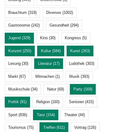
Brauchtum (319)
Diverses (1002)
Gastronomie (242)
Gesundheit (294)
Jugend (329)
Kino (30)
Kongress (5)
Konzert (255)
Kultur (584)
Kunst (263)
Lesung (30)
Literatur (17)
Ludothek (303)
Markt (67)
Mitmachen (1)
Musik (393)
Musikschule (34)
Natur (69)
Party (169)
Politik (91)
Religion (160)
Senioren (415)
Sport (836)
Tanz (154)
Theater (44)
Tourismus (75)
Treffen (611)
Vortrag (126)