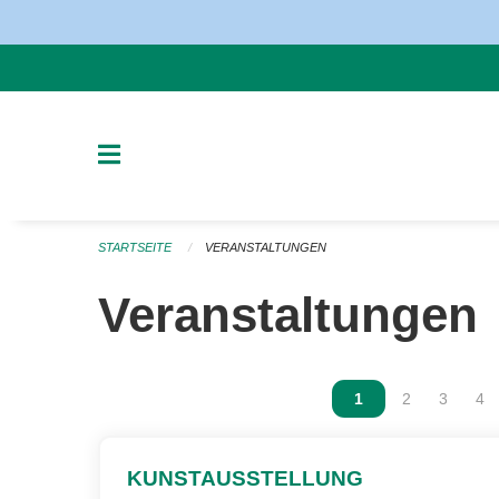
Navigation überspringen
STARTSEITE
VERANSTALTUNGEN
Veranstaltungen
Vous êtes sur la p
1
Vous êtes sur
2
Vous ête
3
Vou
4
KUNSTAUSSTELLUNG