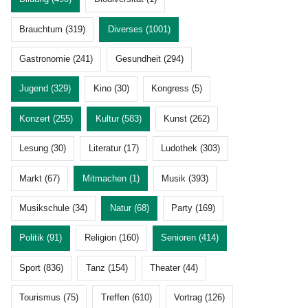
Brauchtum (319)
Diverses (1001)
Gastronomie (241)
Gesundheit (294)
Jugend (329)
Kino (30)
Kongress (5)
Konzert (255)
Kultur (583)
Kunst (262)
Lesung (30)
Literatur (17)
Ludothek (303)
Markt (67)
Mitmachen (1)
Musik (393)
Musikschule (34)
Natur (68)
Party (169)
Politik (91)
Religion (160)
Senioren (414)
Sport (836)
Tanz (154)
Theater (44)
Tourismus (75)
Treffen (610)
Vortrag (126)