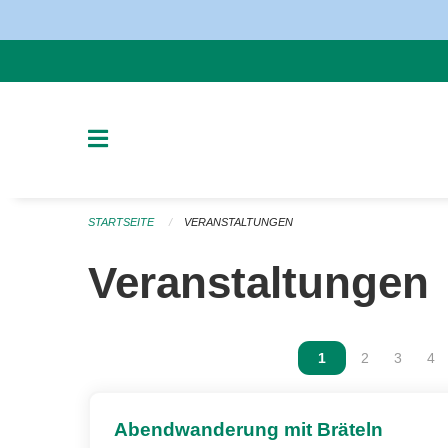
Navigation überspringen
STARTSEITE
VERANSTALTUNGEN
Veranstaltungen
Vous êtes sur la p
1
Vous êtes sur
2
Vous ête
3
Vou
4
Abendwanderung mit Bräteln