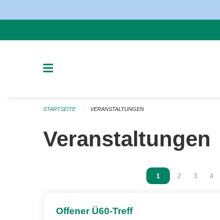
Navigation überspringen
STARTSEITE
VERANSTALTUNGEN
Veranstaltungen
Vous êtes sur la p
1
Vous êtes sur
2
Vous ête
3
Vou
4
Offener Ü60-Treff