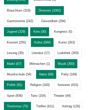
Brauchtum (319)
Diverses (1002)
Gastronomie (242)
Gesundheit (294)
Jugend (329)
Kino (30)
Kongress (5)
Konzert (255)
Kultur (584)
Kunst (263)
Lesung (30)
Literatur (17)
Ludothek (303)
Markt (67)
Mitmachen (1)
Musik (393)
Musikschule (34)
Natur (69)
Party (169)
Politik (91)
Religion (160)
Senioren (415)
Sport (836)
Tanz (154)
Theater (44)
Tourismus (75)
Treffen (611)
Vortrag (126)