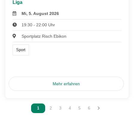
Liga
Mi, 5. August 2026
19:30 - 22:00 Uhr
Sportplatz Risch Ebikon
Sport
Mehr erfahren
Vous êtes sur la page
1
Vous êtes sur la page
2
Vous êtes sur la page
3
Vous êtes sur la page
4
Vous êtes sur la page
5
Vous êtes sur la page
6