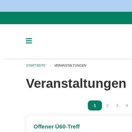
Navigation überspringen
STARTSEITE
VERANSTALTUNGEN
Veranstaltungen
Vous êtes sur la p
1
Vous êtes sur
2
Vous ête
3
Vou
4
Offener Ü60-Treff