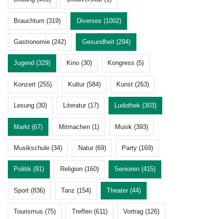
Brauchtum (319)
Diverses (1002)
Gastronomie (242)
Gesundheit (294)
Jugend (329)
Kino (30)
Kongress (5)
Konzert (255)
Kultur (584)
Kunst (263)
Lesung (30)
Literatur (17)
Ludothek (303)
Markt (67)
Mitmachen (1)
Musik (393)
Musikschule (34)
Natur (69)
Party (169)
Politik (91)
Religion (160)
Senioren (415)
Sport (836)
Tanz (154)
Theater (44)
Tourismus (75)
Treffen (611)
Vortrag (126)