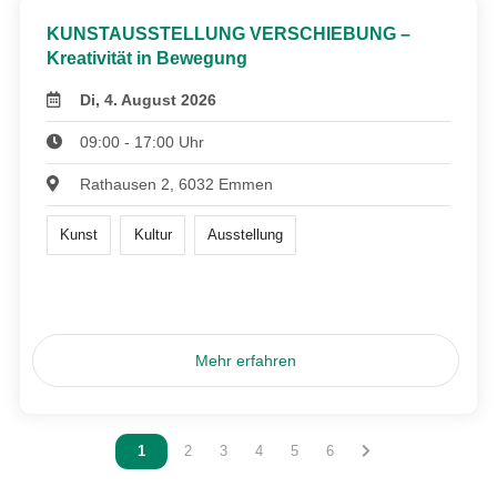
KUNSTAUSSTELLUNG VERSCHIEBUNG –
Kreativität in Bewegung
Di, 4. August 2026
09:00 - 17:00 Uhr
Rathausen 2, 6032 Emmen
Kunst
Kultur
Ausstellung
Mehr erfahren
Vous êtes sur la page
1
Vous êtes sur la page
2
Vous êtes sur la page
3
Vous êtes sur la page
4
Vous êtes sur la page
5
Vous êtes sur la page
6