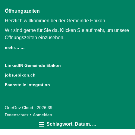
Öffnungszeiten
Herzlich willkommen bei der Gemeinde Ebikon.
Wir sind gerne für Sie da. Klicken Sie auf mehr, um unsere
Öffnungszeiten einzusehen.
mehr… …
LinkedIN Gemeinde Ebikon
(External Link)
jobs.ebikon.ch
(External Link)
Fachstelle Integration
(External Link)
|
OneGov Cloud
(External Link)
2026.39
(External Link)
Datenschutz
(External Link)
Anmelden
Schlagwort, Datum, ...