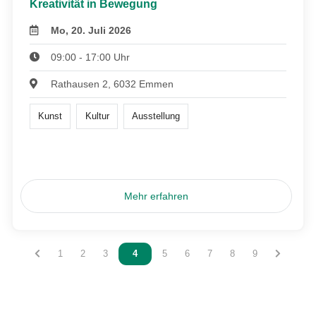
Kreativität in Bewegung
Mo, 20. Juli 2026
09:00 - 17:00 Uhr
Rathausen 2, 6032 Emmen
Kunst
Kultur
Ausstellung
Mehr erfahren
Vous êtes sur la page
1
Vous êtes sur la page
2
Vous êtes sur la page
3
Vous êtes sur la page
4
Vous êtes sur la page
5
Vous êtes sur la page
6
Vous êtes sur la page
7
Vous êtes sur la pag
8
Vous êtes sur l
9