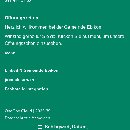
041 444 02 02
Öffnungszeiten
Herzlich willkommen bei der Gemeinde Ebikon.
Wir sind gerne für Sie da. Klicken Sie auf mehr, um unsere
Öffnungszeiten einzusehen.
mehr… …
LinkedIN Gemeinde Ebikon
(External Link)
jobs.ebikon.ch
(External Link)
Fachstelle Integration
(External Link)
|
OneGov Cloud
(External Link)
2026.39
(External Link)
Datenschutz
(External Link)
Anmelden
Schlagwort, Datum, ...