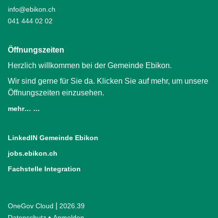
info@ebikon.ch
041 444 02 02
Öffnungszeiten
Herzlich willkommen bei der Gemeinde Ebikon.
Wir sind gerne für Sie da. Klicken Sie auf mehr, um unsere
Öffnungszeiten einzusehen.
mehr… …
LinkedIN Gemeinde Ebikon
(External Link)
jobs.ebikon.ch
(External Link)
Fachstelle Integration
(External Link)
|
OneGov Cloud
(External Link)
2026.39
(External Link)
Datenschutz
(External Link)
Anmelden