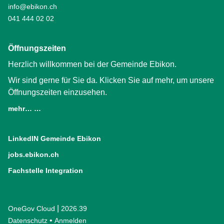
info@ebikon.ch
041 444 02 02
Öffnungszeiten
Herzlich willkommen bei der Gemeinde Ebikon.
Wir sind gerne für Sie da. Klicken Sie auf mehr, um unsere
Öffnungszeiten einzusehen.
mehr… …
LinkedIN Gemeinde Ebikon
(External Link)
jobs.ebikon.ch
(External Link)
Fachstelle Integration
(External Link)
|
OneGov Cloud
(External Link)
2026.39
(External Link)
Datenschutz
(External Link)
Anmelden