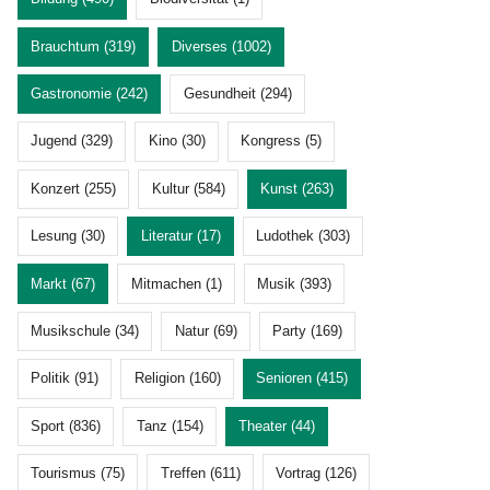
Brauchtum (319)
Diverses (1002)
Gastronomie (242)
Gesundheit (294)
Jugend (329)
Kino (30)
Kongress (5)
Konzert (255)
Kultur (584)
Kunst (263)
Lesung (30)
Literatur (17)
Ludothek (303)
Markt (67)
Mitmachen (1)
Musik (393)
Musikschule (34)
Natur (69)
Party (169)
Politik (91)
Religion (160)
Senioren (415)
Sport (836)
Tanz (154)
Theater (44)
Tourismus (75)
Treffen (611)
Vortrag (126)