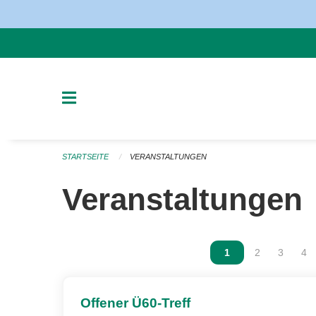
Navigation überspringen
STARTSEITE
VERANSTALTUNGEN
Veranstaltungen
Vous êtes sur la p
1
Vous êtes sur
2
Vous ête
3
Vou
4
Offener Ü60-Treff