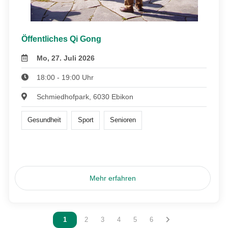
Öffentliches Qi Gong
Mo, 27. Juli 2026
18:00 - 19:00 Uhr
Schmiedhofpark, 6030 Ebikon
Gesundheit
Sport
Senioren
Mehr erfahren
Vous êtes sur la page
1
Vous êtes sur la page
2
Vous êtes sur la page
3
Vous êtes sur la page
4
Vous êtes sur la page
5
Vous êtes sur la page
6