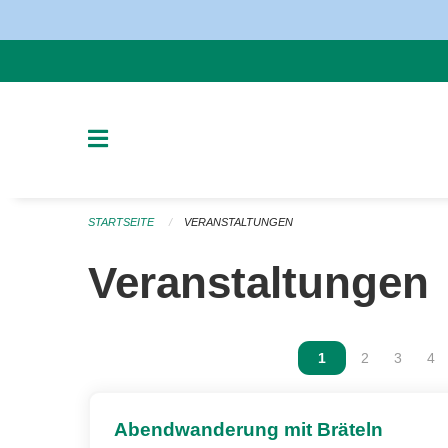
Navigation überspringen
STARTSEITE
VERANSTALTUNGEN
Veranstaltungen
Vous êtes sur la p
1
Vous êtes sur
2
Vous ête
3
Vou
4
Abendwanderung mit Bräteln