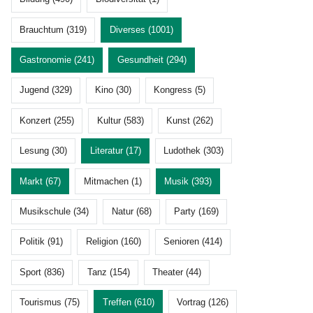
Brauchtum (319)
Diverses (1001)
Gastronomie (241)
Gesundheit (294)
Jugend (329)
Kino (30)
Kongress (5)
Konzert (255)
Kultur (583)
Kunst (262)
Lesung (30)
Literatur (17)
Ludothek (303)
Markt (67)
Mitmachen (1)
Musik (393)
Musikschule (34)
Natur (68)
Party (169)
Politik (91)
Religion (160)
Senioren (414)
Sport (836)
Tanz (154)
Theater (44)
Tourismus (75)
Treffen (610)
Vortrag (126)