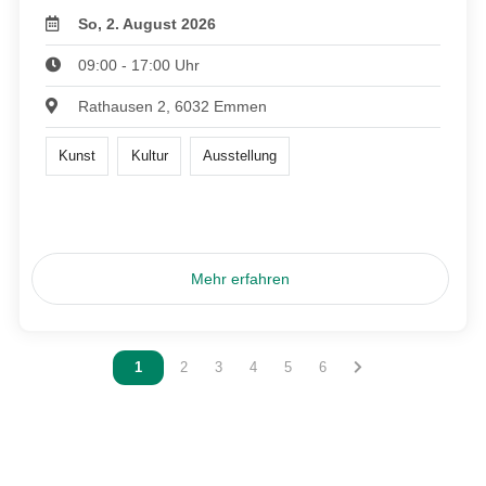
So, 2. August 2026
09:00 - 17:00 Uhr
Rathausen 2, 6032 Emmen
Kunst
Kultur
Ausstellung
Mehr erfahren
Vous êtes sur la page
1
Vous êtes sur la page
2
Vous êtes sur la page
3
Vous êtes sur la page
4
Vous êtes sur la page
5
Vous êtes sur la page
6