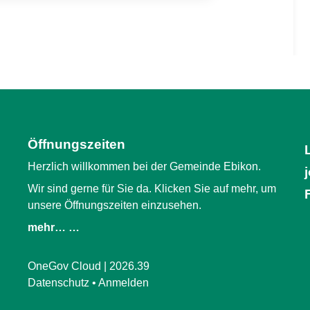
Öffnungszeiten
Herzlich willkommen bei der Gemeinde Ebikon.
Wir sind gerne für Sie da. Klicken Sie auf mehr, um
unsere Öffnungszeiten einzusehen.
mehr… …
OneGov Cloud
(External Link)
|
2026.39
(External Link)
Datenschutz
(External Link)
Anmelden