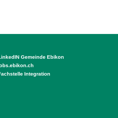
LinkedIN Gemeinde Ebikon
(External Link)
jobs.ebikon.ch
(External Link)
Fachstelle Integration
(External Link)