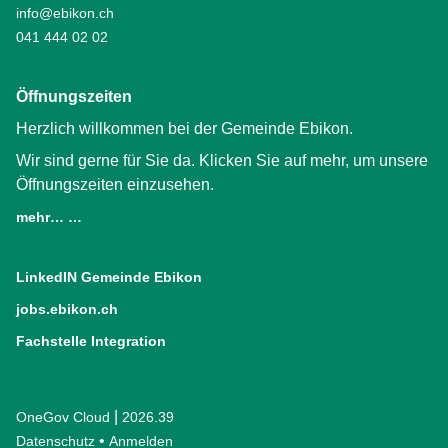
info@ebikon.ch
041 444 02 02
Öffnungszeiten
Herzlich willkommen bei der Gemeinde Ebikon.
Wir sind gerne für Sie da. Klicken Sie auf mehr, um unsere
Öffnungszeiten einzusehen.
mehr… …
LinkedIN Gemeinde Ebikon
(External Link)
jobs.ebikon.ch
(External Link)
Fachstelle Integration
(External Link)
|
OneGov Cloud
(External Link)
2026.39
(External Link)
Datenschutz
(External Link)
Anmelden