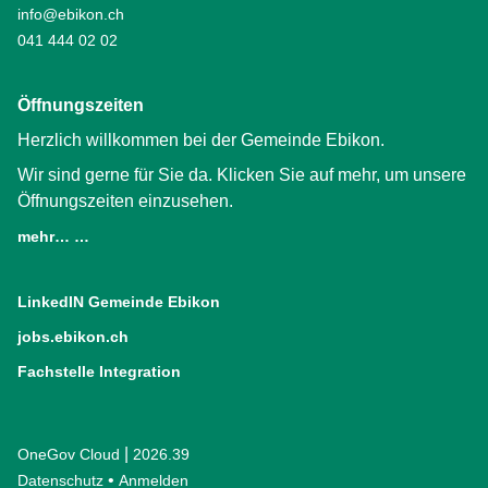
info@ebikon.ch
041 444 02 02
Öffnungszeiten
Herzlich willkommen bei der Gemeinde Ebikon.
Wir sind gerne für Sie da. Klicken Sie auf mehr, um unsere
Öffnungszeiten einzusehen.
mehr… …
LinkedIN Gemeinde Ebikon
(External Link)
jobs.ebikon.ch
(External Link)
Fachstelle Integration
(External Link)
|
OneGov Cloud
(External Link)
2026.39
(External Link)
Datenschutz
(External Link)
Anmelden