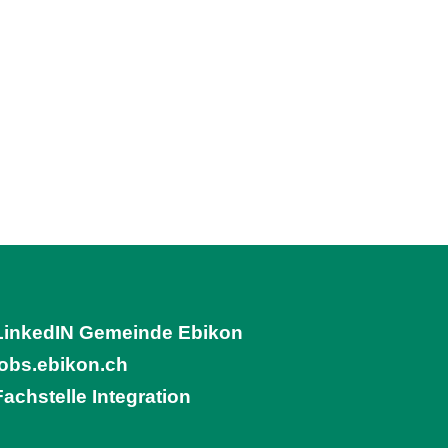
LinkedIN Gemeinde Ebikon
(External Link)
jobs.ebikon.ch
(External Link)
Fachstelle Integration
(External Link)